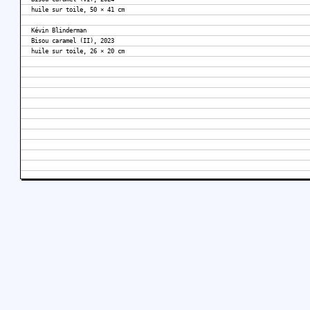
huile sur toile, 50 × 41 cm
Kévin Blinderman
Bisou caramel (II), 2023
huile sur toile, 26 × 20 cm