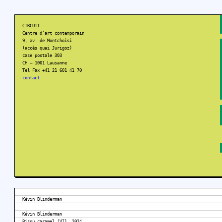
CIRCUIT
Centre d’art contemporain
9, av. de Montchoisi
(accès quai Jurigoz)
case postale 303
CH – 1001 Lausanne
Tel Fax +41 21 601 41 70
contact
Kévin Blinderman
Kévin Blinderman
Bisou caramel (VI), 2024