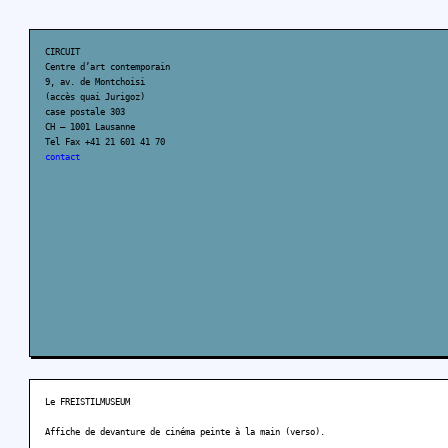
CIRCUIT
Centre d’art contemporain
9, av. de Montchoisi
(accès quai Jurigoz)
case postale 303
CH – 1001 Lausanne
Tel Fax +41 21 601 41 70
contact
Le FREISTILMUSEUM
Affiche de devanture de cinéma peinte à la main (verso).