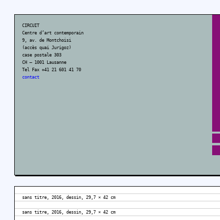
CIRCUIT
Centre d’art contemporain
9, av. de Montchoisi
(accès quai Jurigoz)
case postale 303
CH – 1001 Lausanne
Tel Fax +41 21 601 41 70
contact
sans titre, 2016, dessin, 29,7 × 42 cm
sans titre, 2016, dessin, 29,7 × 42 cm