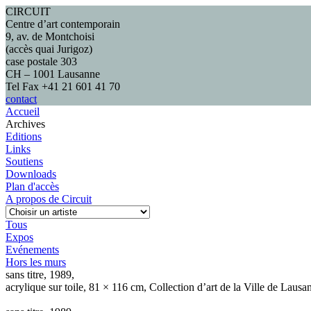
CIRCUIT
Centre d’art contemporain
9, av. de Montchoisi
(accès quai Jurigoz)
case postale 303
CH – 1001 Lausanne
Tel Fax +41 21 601 41 70
contact
Accueil
Archives
Editions
Links
Soutiens
Downloads
Plan d'accès
A propos de Circuit
Tous
Expos
Evénements
Hors les murs
sans titre, 1989,
acrylique sur toile, 81 × 116 cm, Collection d’art de la Ville de Lausa