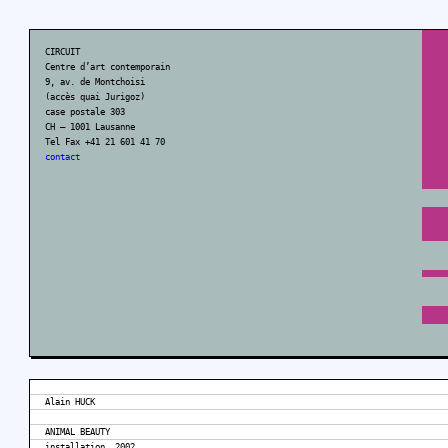
CIRCUIT
Centre d’art contemporain
9, av. de Montchoisi
(accès quai Jurigoz)
case postale 303
CH – 1001 Lausanne
Tel Fax +41 21 601 41 70
contact
Alain HUCK
ANIMAL BEAUTY
installation. 2002.