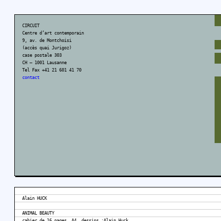
CIRCUIT
Centre d’art contemporain
9, av. de Montchoisi
(accès quai Jurigoz)
case postale 303
CH – 1001 Lausanne
Tel Fax +41 21 601 41 70
contact
Alain HUCK
ANIMAL BEAUTY
cahier de 16 pages, A4, dessins :Alain Huck,