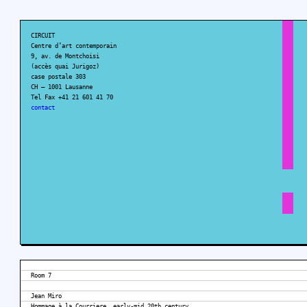
CIRCUIT
Centre d’art contemporain
9, av. de Montchoisi
(accès quai Jurigoz)
case postale 303
CH – 1001 Lausanne
Tel Fax +41 21 601 41 70
contact
Room 7
Jean Miro
Hommage à la Courriere, early-mid 20th century