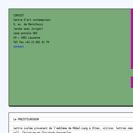
CIRCUIT
Centre d’art contemporain
9, av. de Montchoisi
(accès quai Jurigoz)
case postale 303
CH – 1001 Lausanne
Tel Fax +41 21 601 41 70
contact
Le FREISTILMUSEUM
Lettre isolée provenant de l’emblème de Möbel-Lang à Olten, vitrine: lettres néo
coll. Christine et Christoph Gossweiler.