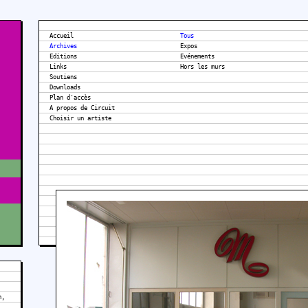
Accueil
Tous
Archives
Expos
Editions
Evénements
Links
Hors les murs
Soutiens
Downloads
Plan d'accès
A propos de Circuit
n,