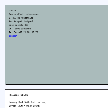
CIRCUIT
Centre d’art contemporain
9, av. de Montchoisi
(accès quai Jurigoz)
case postale 303
CH – 1001 Lausanne
Tel Fax +41 21 601 41 70
contact
Philippe HOLLAND
Looking Back With Scott Walker,
Bryter layter (Nick Drake),