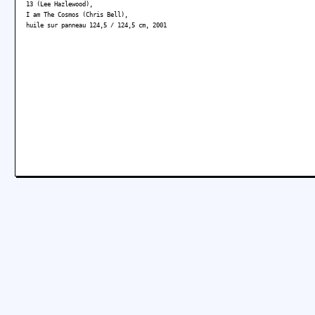
13 (Lee Hazlewood),
I am The Cosmos (Chris Bell),
huile sur panneau 124,5 / 124,5 cm, 2001