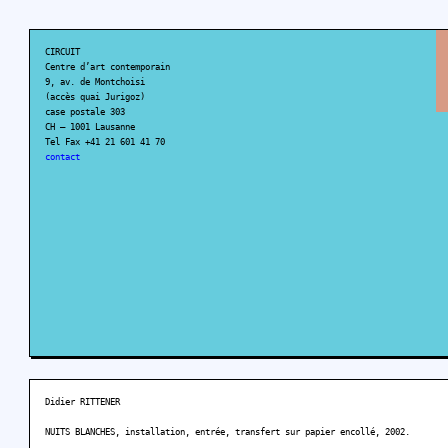
CIRCUIT
Centre d’art contemporain
9, av. de Montchoisi
(accès quai Jurigoz)
case postale 303
CH – 1001 Lausanne
Tel Fax +41 21 601 41 70
contact
Didier RITTENER
NUITS BLANCHES, installation, entrée, transfert sur papier encollé, 2002.