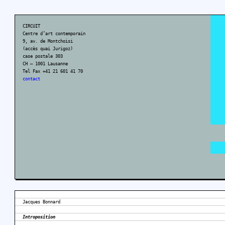
CIRCUIT
Centre d’art contemporain
9, av. de Montchoisi
(accès quai Jurigoz)
case postale 303
CH – 1001 Lausanne
Tel Fax +41 21 601 41 70
contact
Jacques Bonnard
Introposition