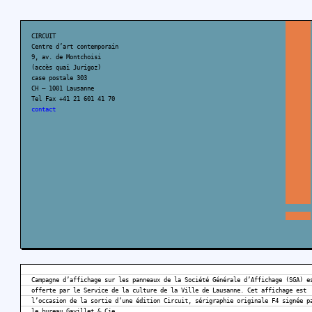
CIRCUIT
Centre d’art contemporain
9, av. de Montchoisi
(accès quai Jurigoz)
case postale 303
CH – 1001 Lausanne
Tel Fax +41 21 601 41 70
contact
Campagne d’affichage sur les panneaux de la Société Générale d’Affichage (SGA) e
offerte par le Service de la culture de la Ville de Lausanne. Cet affichage est
l’occasion de la sortie d’une édition Circuit, sérigraphie originale F4 signée p
le bureau Gavillet & Cie.