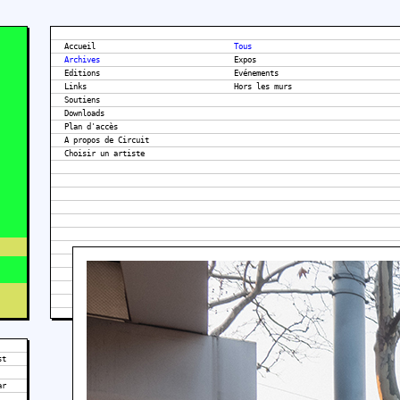
Accueil
Tous
Archives
Expos
Editions
Evénements
Links
Hors les murs
Soutiens
Downloads
Plan d'accès
A propos de Circuit
st
ar