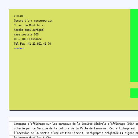
CIRCUIT
Centre d’art contemporain
9, av. de Montchoisi
(accès quai Jurigoz)
case postale 303
CH – 1001 Lausanne
Tel Fax +41 21 601 41 70
contact
Campagne d’affichage sur les panneaux de la Société Générale d’Affichage (SGA) e
offerte par le Service de la culture de la Ville de Lausanne. Cet affichage est
l’occasion de la sortie d’une édition Circuit, sérigraphie originale F4 signée p
le bureau Gavillet & Cie.