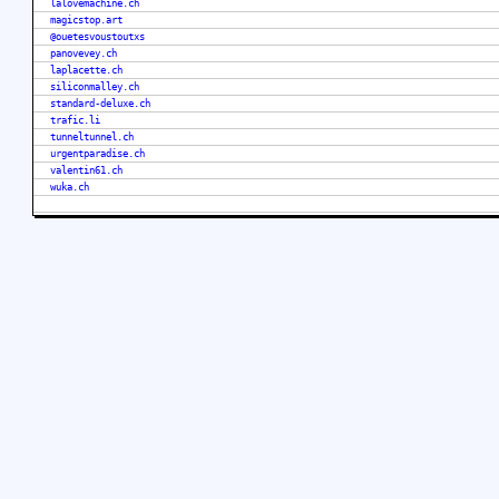
lalovemachine.ch
magicstop.art
@ouetesvoustoutxs
panovevey.ch
laplacette.ch
siliconmalley.ch
standard-deluxe.ch
trafic.li
tunneltunnel.ch
urgentparadise.ch
valentin61.ch
wuka.ch