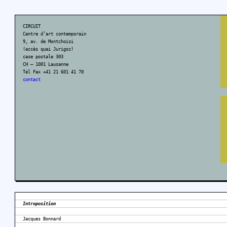
CIRCUIT
Centre d’art contemporain
9, av. de Montchoisi
(accès quai Jurigoz)
case postale 303
CH – 1001 Lausanne
Tel Fax +41 21 601 41 70
contact
Introposition
Jacques Bonnard