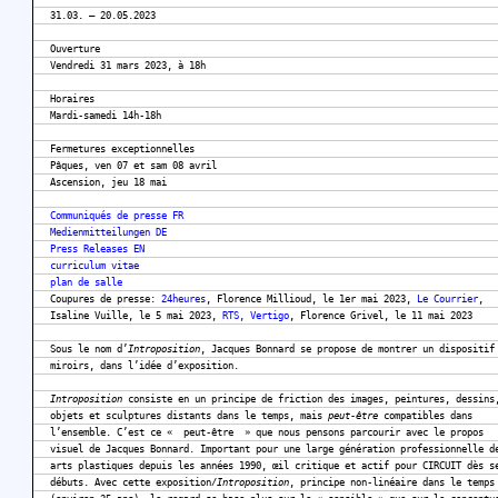
31.03. – 20.05.2023
Ouverture
Vendredi 31 mars 2023, à 18h
Horaires
Mardi-samedi 14h-18h
Fermetures exceptionnelles
Pâques, ven 07 et sam 08 avril
Ascension, jeu 18 mai
Communiqués de presse FR
Medienmitteilungen DE
Press Releases EN
curriculum vitae
plan de salle
Coupures de presse:
24heures
, Florence Millioud, le 1er mai 2023,
Le Courrier
,
Isaline Vuille, le 5 mai 2023,
RTS, Vertigo
, Florence Grivel, le 11 mai 2023
Sous le nom d’
Introposition
, Jacques Bonnard se propose de montrer un dispositif
miroirs, dans l’idée d’exposition.
Introposition
consiste en un principe de friction des images, peintures, dessins
objets et sculptures distants dans le temps, mais
peut-être
compatibles dans
l’ensemble. C’est ce « peut-être » que nous pensons parcourir avec le propos
visuel de Jacques Bonnard. Important pour une large génération professionnelle d
arts plastiques depuis les années 1990, œil critique et actif pour CIRCUIT dès s
débuts. Avec cette exposition/
Introposition
, principe non-linéaire dans le temps