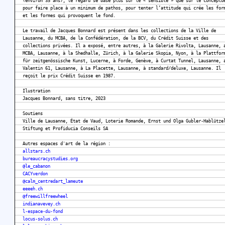
(environ 35 ans), le regard se base plus sur le « sensible » que sur le conceptu
pour faire place à un minimum de pathos, pour tenter l’attitude qui crée les for
et les formes qui provoquent le fond.
Le travail de Jacques Bonnard est présent dans les collections de la Ville de
Lausanne, du MCBA, de la Confédération, de la BCV, du Crédit Suisse et des
collections privées. Il a exposé, entre autres, à la Galerie Rivolta, Lausanne, 
MCBA, Lausanne, à la Shedhalle, Zürich, à la Galerie Skopia, Nyon, à la Plattfor
für zeitgenössische Kunst, Lucerne, à Forde, Genève, à Curtat Tunnel, Lausanne, 
Valentin 61, Lausanne, à La Placette, Lausanne, à standard/deluxe, Lausanne. Il
reçoit le prix Crédit Suisse en 1987.
Ilustration
Jacques Bonnard, sans titre, 2023
Soutiens
Ville de Lausanne, État de Vaud, Loterie Romande, Ernst und Olga Gubler-Hablütze
Stiftung et Profiducia Conseils SA
Autres espaces d'art de la région :
allstars.ch
bureaucracystudies.org
@le_cabanon
CACYverdon
@calm_centredart_lameute
eeeeh.ch
@freewillfreewheel
indianavevey.ch
l-espace-du-fond
locus-solus.ch