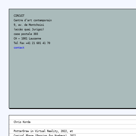
CIRCUIT
Centre d’art contemporain
9, av. de Montchoisi
(accès quai Jurigoz)
case postale 303
CH – 1001 Lausanne
Tel Fax +41 21 601 41 70
contact
Chris Korda
PotterDraw in Virtual Reality, 2022, et
Conical Phase (Passion for Numbers), 2021