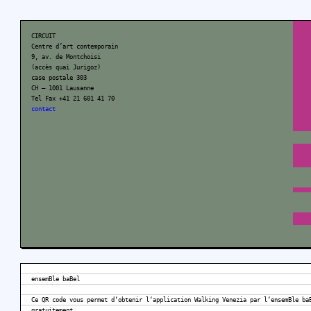
CIRCUIT
Centre d’art contemporain
9, av. de Montchoisi
(accès quai Jurigoz)
case postale 303
CH – 1001 Lausanne
Tel Fax +41 21 601 41 70
contact
ensemBle baBel
Ce QR code vous permet d‘obtenir l‘application Walking Venezia par l‘ensemBle ba
gratuitement.