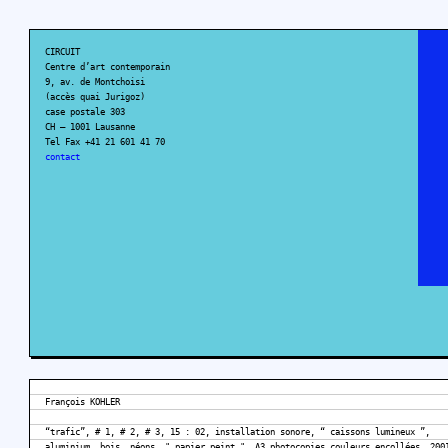
CIRCUIT
Centre d’art contemporain
9, av. de Montchoisi
(accès quai Jurigoz)
case postale 303
CH – 1001 Lausanne
Tel Fax +41 21 601 41 70
contact
François KOHLER
“trafic”, # 1, # 2, # 3, 15 : 02, installation sonore, “ caissons lumineux ”,
aluminium, bois, néons, " papier peint ", A3 photocopies couleurs encollées, 200