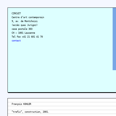
CIRCUIT
Centre d’art contemporain
9, av. de Montchoisi
(accès quai Jurigoz)
case postale 303
CH – 1001 Lausanne
Tel Fax +41 21 601 41 70
contact
François KOHLER
“trafic”, construction, 2001.