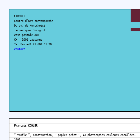
CIRCUIT
Centre d’art contemporain
9, av. de Montchoisi
(accès quai Jurigoz)
case postale 303
CH – 1001 Lausanne
Tel Fax +41 21 601 41 70
contact
François KOHLER
“ trafic ”, construction, " papier peint ", A3 photocopies couleurs encollées,
2001.