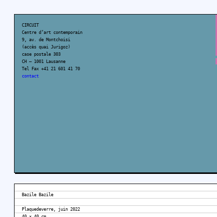
CIRCUIT
Centre d’art contemporain
9, av. de Montchoisi
(accès quai Jurigoz)
case postale 303
CH – 1001 Lausanne
Tel Fax +41 21 601 41 70
contact
Bazile Bazile
Plaquedeverre, juin 2022
40 × 40 cm