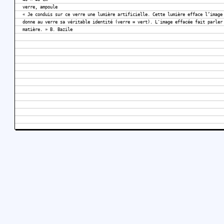
verre, ampoule
« Je conduis sur ce verre une lumière artificielle. Cette lumière efface l’image
donne au verre sa véritable identité (verre = vert). L'image effacée fait parler
matière. » B. Bazile