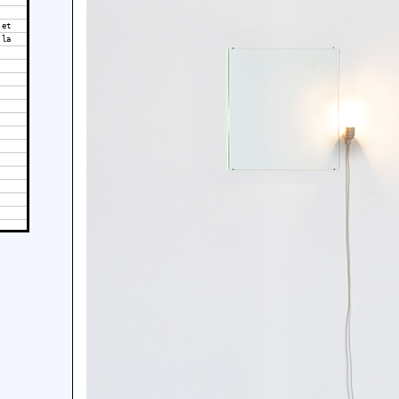
 et
 la