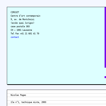
CIRCUIT
Centre d’art contemporain
9, av. de Montchoisi
(accès quai Jurigoz)
case postale 303
CH – 1001 Lausanne
Tel Fax +41 21 601 41 70
contact
Nicolas Pages
île n˚1, technique mixte, 2003