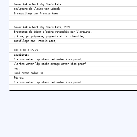
Never Ask a Girl Why She’s Late
sculpture de Claire van Lubeek
& maquillage par Francis Ases
Never Ask a Girl Why She’s Late, 2021
fragments de décor d’opéra retouchés par l’artiste,
plâtre, polystyrène, pigments et fil chenille,
maquillage par Francis Ases,
130 X 80 X 65 cm
paupières:
Clarins water lip stain red water kiss proof,
Clarins water lip stain orange water kiss proof
nez:
Fard creme color 58
lèvres:
Clarins water lip stain red water kiss proof