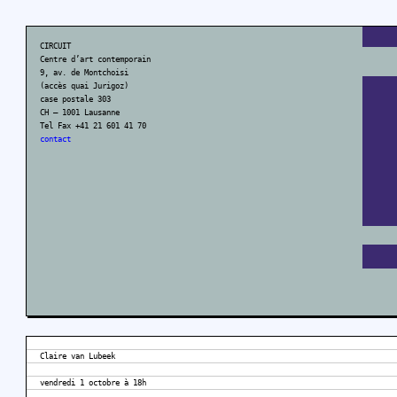
CIRCUIT
Centre d’art contemporain
9, av. de Montchoisi
(accès quai Jurigoz)
case postale 303
CH – 1001 Lausanne
Tel Fax +41 21 601 41 70
contact
Claire van Lubeek
vendredi 1 octobre à 18h