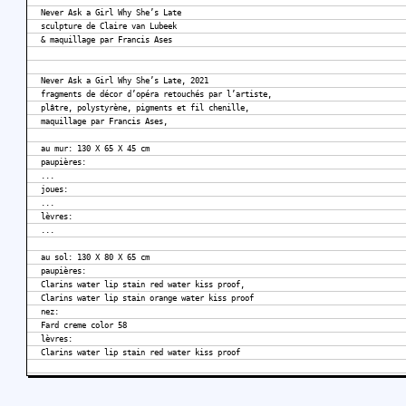
Never Ask a Girl Why She’s Late
sculpture de Claire van Lubeek
& maquillage par Francis Ases
Never Ask a Girl Why She’s Late, 2021
fragments de décor d’opéra retouchés par l’artiste,
plâtre, polystyrène, pigments et fil chenille,
maquillage par Francis Ases,
au mur: 130 X 65 X 45 cm
paupières:
...
joues:
...
lèvres:
...
au sol: 130 X 80 X 65 cm
paupières:
Clarins water lip stain red water kiss proof,
Clarins water lip stain orange water kiss proof
nez:
Fard creme color 58
lèvres:
Clarins water lip stain red water kiss proof