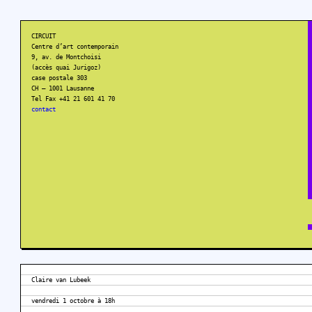
CIRCUIT
Centre d’art contemporain
9, av. de Montchoisi
(accès quai Jurigoz)
case postale 303
CH – 1001 Lausanne
Tel Fax +41 21 601 41 70
contact
Claire van Lubeek
vendredi 1 octobre à 18h