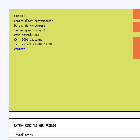
CIRCUIT
Centre d’art contemporain
9, av. de Montchoisi
(accès quai Jurigoz)
case postale 303
CH – 1001 Lausanne
Tel Fax +41 21 601 41 70
contact
RHYTHM KING AND HER FRIENDS
Installation.