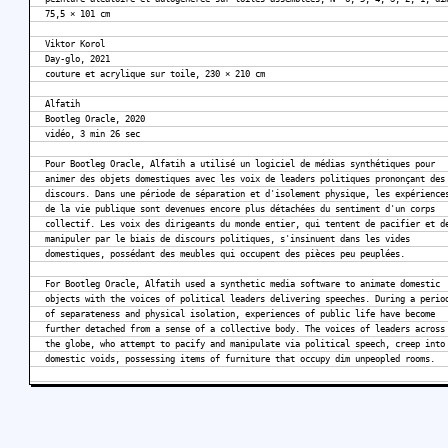
75,5 × 101 cm
Viktor Korol
Day-glo, 2021
couture et acrylique sur toile, 230 × 210 cm
Alfatih
Bootleg Oracle, 2020
vidéo, 3 min 26 sec
Pour Bootleg Oracle, Alfatih a utilisé un logiciel de médias synthétiques pour
animer des objets domestiques avec les voix de leaders politiques prononçant des
discours. Dans une période de séparation et d'isolement physique, les expérience
de la vie publique sont devenues encore plus détachées du sentiment d'un corps
collectif. Les voix des dirigeants du monde entier, qui tentent de pacifier et d
manipuler par le biais de discours politiques, s'insinuent dans les vides
domestiques, possédant des meubles qui occupent des pièces peu peuplées.
For Bootleg Oracle, Alfatih used a synthetic media software to animate domestic
objects with the voices of political leaders delivering speeches. During a perio
of separateness and physical isolation, experiences of public life have become
further detached from a sense of a collective body. The voices of leaders across
the globe, who attempt to pacify and manipulate via political speech, creep into
domestic voids, possessing items of furniture that occupy dim unpeopled rooms.