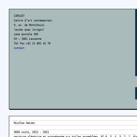
CIRCUIT
Centre d’art contemporain
9, av. de Montchoisi
(accès quai Jurigoz)
case postale 303
CH – 1001 Lausanne
Tel Fax +41 21 601 41 70
contact
Nicolas Geiser
3650 nuits, 2011 - 2021
peinture aléatoire et autogénerée sur toiles assemblées, N° 6, 5, 4, 3, 2, 1, di