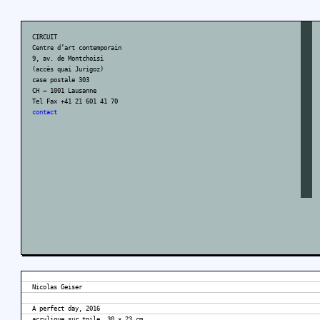
CIRCUIT
Centre d’art contemporain
9, av. de Montchoisi
(accès quai Jurigoz)
case postale 303
CH – 1001 Lausanne
Tel Fax +41 21 601 41 70
contact
Nicolas Geiser
A perfect day, 2016
acrylique sur toile, 30 × 23 cm