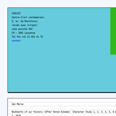
CIRCUIT
Centre d’art contemporain
9, av. de Montchoisi
(accès quai Jurigoz)
case postale 303
CH – 1001 Lausanne
Tel Fax +41 21 601 41 70
contact
Zen Marie
Bookmarks of our History (After Donna Kukama): Character Study 1, 2, 3, 4, 5, 6 
7, 2020