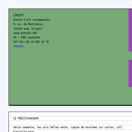
CIRCUIT
Centre d’art contemporain
9, av. de Montchoisi
(accès quai Jurigoz)
case postale 303
CH – 1001 Lausanne
Tel Fax +41 21 601 41 70
contact
LE FREISTILMUSEUM
Serie compette, les plus belles motos, copies A4 encolées sur carton, coll.
Freistilmuseum