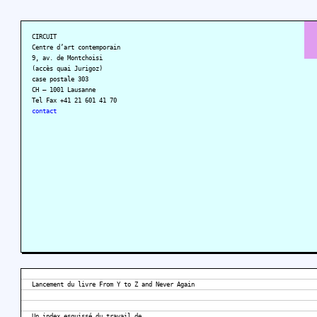
CIRCUIT
Centre d’art contemporain
9, av. de Montchoisi
(accès quai Jurigoz)
case postale 303
CH – 1001 Lausanne
Tel Fax +41 21 601 41 70
contact
Lancement du livre From Y to Z and Never Again
Un index esquissé du travail de