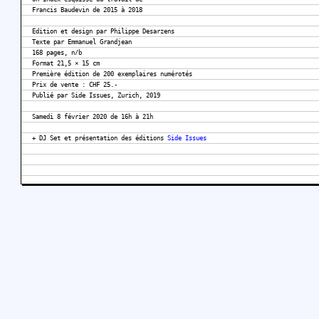
Francis Baudevin de 2015 à 2018
Edition et design par Philippe Desarzens
Texte par Emmanuel Grandjean
168 pages, n/b
Format 21,5 × 15 cm
Première édition de 200 exemplaires numérotés
Prix de vente : CHF 25.-
Publié par Side Issues, Zurich, 2019
Samedi 8 février 2020 de 16h à 21h
+ DJ Set et présentation des éditions
Side Issues