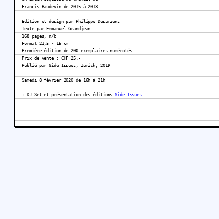
Francis Baudevin de 2015 à 2018
Edition et design par Philippe Desarzens
Texte par Emmanuel Grandjean
168 pages, n/b
Format 21,5 × 15 cm
Première édition de 200 exemplaires numérotés
Prix de vente : CHF 25.-
Publié par Side Issues, Zurich, 2019
Samedi 8 février 2020 de 16h à 21h
+ DJ Set et présentation des éditions
Side Issues