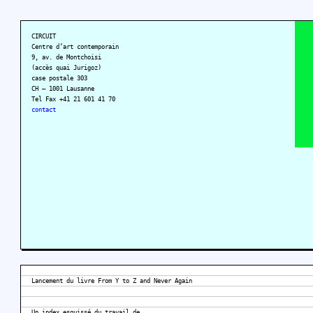
CIRCUIT
Centre d’art contemporain
9, av. de Montchoisi
(accès quai Jurigoz)
case postale 303
CH – 1001 Lausanne
Tel Fax +41 21 601 41 70
contact
Lancement du livre From Y to Z and Never Again
Un index esquissé du travail de