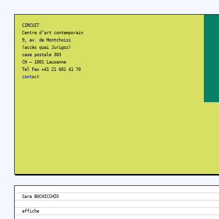
CIRCUIT
Centre d’art contemporain
9, av. de Montchoisi
(accès quai Jurigoz)
case postale 303
CH – 1001 Lausanne
Tel Fax +41 21 601 41 70
contact
Sara BOCHICCHIO
affiche