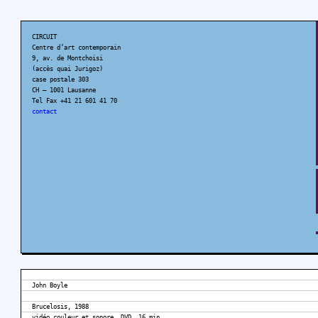
CIRCUIT
Centre d’art contemporain
9, av. de Montchoisi
(accès quai Jurigoz)
case postale 303
CH – 1001 Lausanne
Tel Fax +41 21 601 41 70
contact
John Boyle
Brucelosis, 1988
vidéo couleur et sonore, DVD, 16 min.