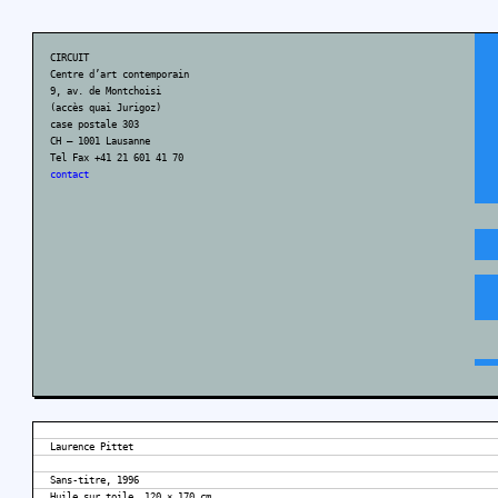
CIRCUIT
Centre d’art contemporain
9, av. de Montchoisi
(accès quai Jurigoz)
case postale 303
CH – 1001 Lausanne
Tel Fax +41 21 601 41 70
contact
Laurence Pittet
Sans-titre, 1996
Huile sur toile, 120 × 170 cm