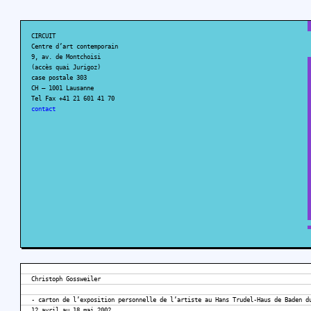
CIRCUIT
Centre d’art contemporain
9, av. de Montchoisi
(accès quai Jurigoz)
case postale 303
CH – 1001 Lausanne
Tel Fax +41 21 601 41 70
contact
Christoph Gossweiler
- carton de l’exposition personnelle de l’artiste au Hans Trudel-Haus de Baden d
12 avril au 18 mai 2002