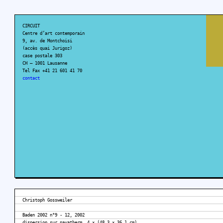
CIRCUIT
Centre d’art contemporain
9, av. de Montchoisi
(accès quai Jurigoz)
case postale 303
CH – 1001 Lausanne
Tel Fax +41 21 601 41 70
contact
Christoph Gossweiler
Baden 2002 n°9 - 12, 2002
dispersion sur pavatherm, 4 × (48,3 × 36,1 cm)