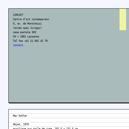
CIRCUIT
Centre d’art contemporain
9, av. de Montchoisi
(accès quai Jurigoz)
case postale 303
CH – 1001 Lausanne
Tel Fax +41 21 601 41 70
contact
Max Kohler
Objet, 1970
acrylique sur toile de jute, 102,5 × 131,5 cm