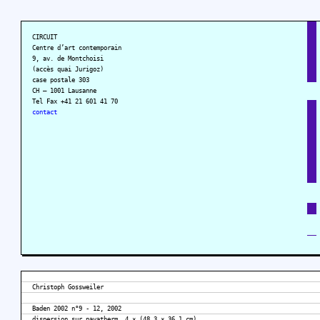
CIRCUIT
Centre d’art contemporain
9, av. de Montchoisi
(accès quai Jurigoz)
case postale 303
CH – 1001 Lausanne
Tel Fax +41 21 601 41 70
contact
Christoph Gossweiler
Baden 2002 n°9 - 12, 2002
dispersion sur pavatherm, 4 × (48,3 × 36,1 cm)