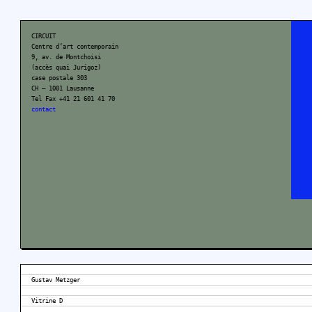
CIRCUIT
Centre d’art contemporain
9, av. de Montchoisi
(accès quai Jurigoz)
case postale 303
CH – 1001 Lausanne
Tel Fax +41 21 601 41 70
contact
Gustav Metzger
Vitrine D