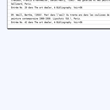
Crémieux, Francis & Kahnweiler, Daniel-Henry, (1961). Mes galeries et mes peintr
Gallimard, Paris.
Entrée No. 20 dans The art dealer, A Bibliography. Voir>D6
D9. Weill, Berthe, (1933). Pan! dans l’oeil! Ou trente ans dans les coulisses de
peinture contemporaine 1900-1930. Lipschutz (Ed.), Paris.
Entrée No. 42 dans The art dealer, A Bibliography. Voir>D6