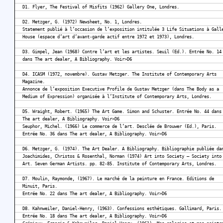
D1. Flyer, The Festival of Misfits (1962) Gallery One, Londres.
D2. Metzger, G. (1972) Newsheet, No. 1, Londres.
Statement publié à l’occasion de l’exposition intitulée 3 Life Situations à Gall
House (espace d’art d’avant-garde actif entre 1972 et 1973), Londres.
D3. Gimpel, Jean (1968) Contre l’art et les artistes. Seuil (Ed.). Entrée No. 14
dans The art dealer, A Bibliography. Voir>D6
D4. ICASM (1972, novembre). Gustav Metzger. The Institute of Contemporary Arts
Magazine.
Annonce de l’exposition Executive Profile de Gustav Metzger (dans The Body as a
Medium of Expression) organisée à l’Institute of Contemporary Arts, Londres.
D5. Wraight, Robert. (1965) The Art Game. Simon and Schuster. Entrée No. 44 dans
The art dealer, A Bibliography. Voir>D6
Seuphor, Michel. (1966) Le commerce de l’art. Desclée de Brouwer (Ed.), Paris.
Entrée No. 36 dans The art dealer, A Bibliography. Voir>D6
D6. Metzger, G. (1974). The Art Dealer. A Bibliography. Bibliographie publiée da
Joachimides, Christos & Rosenthal, Norman (1974) Art into Society – Society into
Art. Seven German Artists. pp. 82-85. Institute of Contemporary Arts, Londres.
D7. Moulin, Raymonde, (1967). Le marché de la peinture en France. Editions de
Minuit, Paris.
Entrée No. 22 dans The art dealer, A Bibliography. Voir>D6
D8. Kahnweiler, Daniel-Henry, (1963). Confessions esthétiques. Gallimard, Paris.
Entrée No. 18 dans The art dealer, A Bibliography. Voir>D6