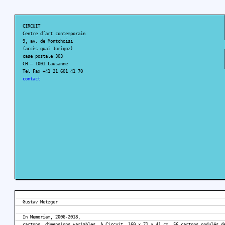
CIRCUIT
Centre d’art contemporain
9, av. de Montchoisi
(accès quai Jurigoz)
case postale 303
CH – 1001 Lausanne
Tel Fax +41 21 601 41 70
contact
Gustav Metzger
In Memoriam, 2006-2018,
cartons, dimensions variables, à Circuit, 160 × 71 × 41 cm, 56 cartons ondulés d