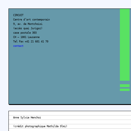
CIRCUIT
Centre d’art contemporain
9, av. de Montchoisi
(accès quai Jurigoz)
case postale 303
CH – 1001 Lausanne
Tel Fax +41 21 601 41 70
contact
Anne Sylvie Henchoz
(crédit photographique Mathilda Olmi)