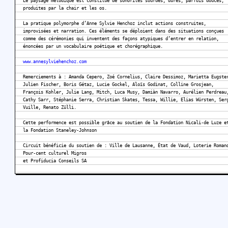
Le paysage mélodique est constitué de sonorités sourdes, dures, parfois douces,
produites par la chair et les os.
La pratique polymorphe d’Anne Sylvie Henchoz inclut actions construites,
improvisées et narration. Ces éléments se déploient dans des situations conçues
comme des cérémonies qui inventent des façons atypiques d’entrer en relation,
énoncées par un vocabulaire poétique et chorégraphique.
www.annesylviehenchoz.com
Remerciements à : Amanda Cepero, Zoé Cornelius, Claire Dessimoz, Marietta Eugste
Julien Fischer, Boris Gétaz, Lucie Gockel, Aloïs Godinat, Colline Grosjean,
François Kohler, Julie Lang, Mitch, Luca Musy, Damiàn Navarro, Aurélien Perdreau
Cathy Sarr, Stéphanie Serra, Christian Skates, Tessa, Willie, Elias Würsten, Ser
Vuille, Renato Zülli.
Cette performence est possible grâce au soutien de la Fondation Nicali-de Luze e
la Fondation Staneley-Johnson
Circuit bénéficie du soutien de : Ville de Lausanne, État de Vaud, Loterie Roman
Pour-cent culturel Migros
et Profiducia Conseils SA