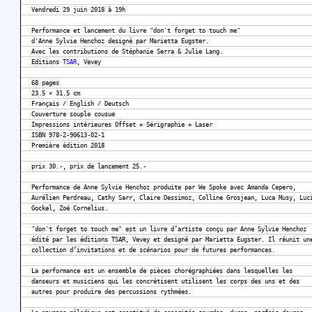
Vendredi 29 juin 2018 à 19h
Performance et lancement du livre "don't forget to touch me"
d'Anne Sylvie Henchoz designé par Marietta Eugster.
Avec les contributions de Stéphanie Serra & Julie Lang.
Editions
TSAR
, Vevey
68 pages
23.5 × 31.5 cm
Français / English / Deutsch
Couverture souple cousue
Impressions intérieures Offset + Sérigraphie + Laser
ISBN 978-2-90613-02-1
Première édition 2018
prix 30.-, prix de lancement 25.-
Performance de Anne Sylvie Henchoz produite par We Spoke avec Amanda Cepero,
Aurélien Perdreau, Cathy Sarr, Claire Dessimoz, Colline Grosjean, Luca Musy, Luc
Gockel, Zoé Cornelius.
"don't forget to touch me" est un livre d’artiste conçu par Anne Sylvie Henchoz
édité par les éditions TSAR, Vevey et designé par Marietta Eugster. Il réunit un
collection d’invitations et de scénarios pour de futures performances.
La performance est un ensemble de pièces chorégraphiées dans lesquelles les
danseurs et musiciens qui les concrétisent utilisent les corps des uns et des
autres pour produire des percussions rythmées.