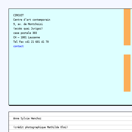
CIRCUIT
Centre d’art contemporain
9, av. de Montchoisi
(accès quai Jurigoz)
case postale 303
CH – 1001 Lausanne
Tel Fax +41 21 601 41 70
contact
Anne Sylvie Henchoz
(crédit photographique Mathilda Olmi)