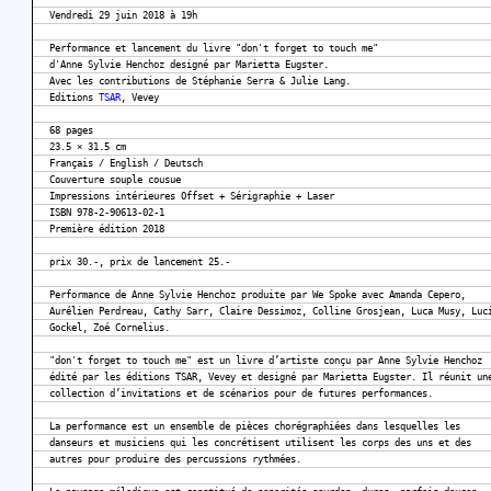
Vendredi 29 juin 2018 à 19h
Performance et lancement du livre "don't forget to touch me"
d'Anne Sylvie Henchoz designé par Marietta Eugster.
Avec les contributions de Stéphanie Serra & Julie Lang.
Editions
TSAR
, Vevey
68 pages
23.5 × 31.5 cm
Français / English / Deutsch
Couverture souple cousue
Impressions intérieures Offset + Sérigraphie + Laser
ISBN 978-2-90613-02-1
Première édition 2018
prix 30.-, prix de lancement 25.-
Performance de Anne Sylvie Henchoz produite par We Spoke avec Amanda Cepero,
Aurélien Perdreau, Cathy Sarr, Claire Dessimoz, Colline Grosjean, Luca Musy, Luc
Gockel, Zoé Cornelius.
"don't forget to touch me" est un livre d’artiste conçu par Anne Sylvie Henchoz
édité par les éditions TSAR, Vevey et designé par Marietta Eugster. Il réunit un
collection d’invitations et de scénarios pour de futures performances.
La performance est un ensemble de pièces chorégraphiées dans lesquelles les
danseurs et musiciens qui les concrétisent utilisent les corps des uns et des
autres pour produire des percussions rythmées.