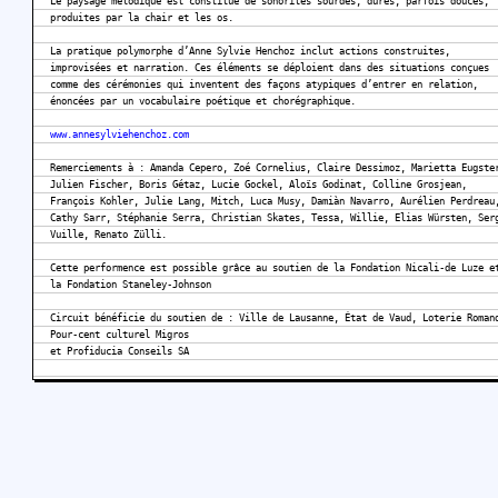
Le paysage mélodique est constitué de sonorités sourdes, dures, parfois douces,
produites par la chair et les os.
La pratique polymorphe d’Anne Sylvie Henchoz inclut actions construites,
improvisées et narration. Ces éléments se déploient dans des situations conçues
comme des cérémonies qui inventent des façons atypiques d’entrer en relation,
énoncées par un vocabulaire poétique et chorégraphique.
www.annesylviehenchoz.com
Remerciements à : Amanda Cepero, Zoé Cornelius, Claire Dessimoz, Marietta Eugste
Julien Fischer, Boris Gétaz, Lucie Gockel, Aloïs Godinat, Colline Grosjean,
François Kohler, Julie Lang, Mitch, Luca Musy, Damiàn Navarro, Aurélien Perdreau
Cathy Sarr, Stéphanie Serra, Christian Skates, Tessa, Willie, Elias Würsten, Ser
Vuille, Renato Zülli.
Cette performence est possible grâce au soutien de la Fondation Nicali-de Luze e
la Fondation Staneley-Johnson
Circuit bénéficie du soutien de : Ville de Lausanne, État de Vaud, Loterie Roman
Pour-cent culturel Migros
et Profiducia Conseils SA