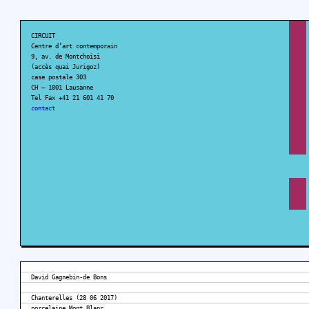
CIRCUIT
Centre d’art contemporain
9, av. de Montchoisi
(accès quai Jurigoz)
case postale 303
CH – 1001 Lausanne
Tel Fax +41 21 601 41 70
contact
David Gagnebin-de Bons
Chanterelles (28 06 2017)
porcelaine Mont Blanc,