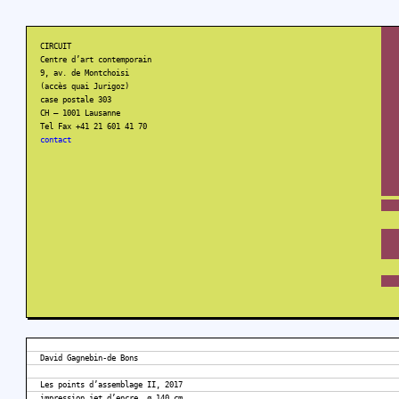
CIRCUIT
Centre d’art contemporain
9, av. de Montchoisi
(accès quai Jurigoz)
case postale 303
CH – 1001 Lausanne
Tel Fax +41 21 601 41 70
contact
David Gagnebin-de Bons
Les points d’assemblage II, 2017
impression jet d’encre, ø 140 cm