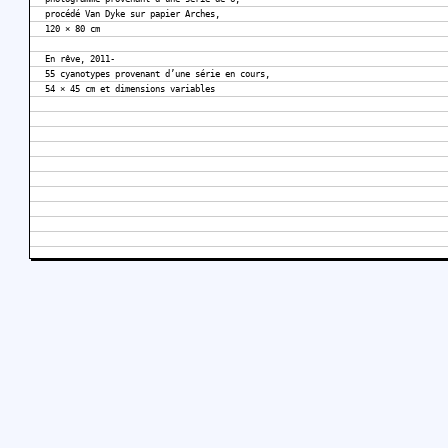
procédé Van Dyke sur papier Arches,
120 × 80 cm
En rêve, 2011-
55 cyanotypes provenant d’une série en cours,
54 × 45 cm et dimensions variables