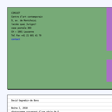
CIRCUIT
Centre d’art contemporain
9, av. de Montchoisi
(accès quai Jurigoz)
case postale 303
CH – 1001 Lausanne
Tel Fax +41 21 601 41 70
contact
David Gagnebin-de Bons
Boîte I, 2018
photogramme provenant d’une série de 6,