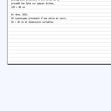
procédé Van Dyke sur papier Arches,
120 × 80 cm
En rêve, 2011-
55 cyanotypes provenant d’une série en cours,
54 × 45 cm et dimensions variables