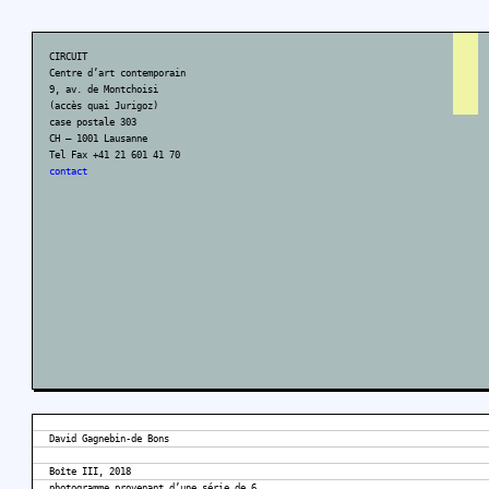
CIRCUIT
Centre d’art contemporain
9, av. de Montchoisi
(accès quai Jurigoz)
case postale 303
CH – 1001 Lausanne
Tel Fax +41 21 601 41 70
contact
David Gagnebin-de Bons
Boîte III, 2018
photogramme provenant d’une série de 6,