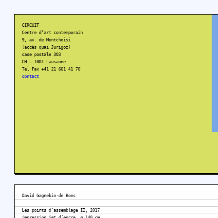
CIRCUIT
Centre d’art contemporain
9, av. de Montchoisi
(accès quai Jurigoz)
case postale 303
CH – 1001 Lausanne
Tel Fax +41 21 601 41 70
contact
David Gagnebin-de Bons
Les points d’assemblage II, 2017
impression jet d’encre, ø 140 cm