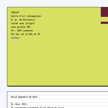
CIRCUIT
Centre d’art contemporain
9, av. de Montchoisi
(accès quai Jurigoz)
case postale 303
CH – 1001 Lausanne
Tel Fax +41 21 601 41 70
contact
David Gagnebin-de Bons
En rêve, 2011-
55 cyanotypes provenant d’une série en cours,