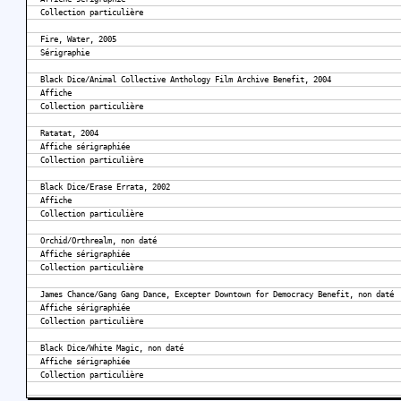
Collection particulière
Fire, Water, 2005
Sérigraphie
Black Dice/Animal Collective Anthology Film Archive Benefit, 2004
Affiche
Collection particulière
Ratatat, 2004
Affiche sérigraphiée
Collection particulière
Black Dice/Erase Errata, 2002
Affiche
Collection particulière
Orchid/Orthrealm, non daté
Affiche sérigraphiée
Collection particulière
James Chance/Gang Gang Dance, Excepter Downtown for Democracy Benefit, non daté
Affiche sérigraphiée
Collection particulière
Black Dice/White Magic, non daté
Affiche sérigraphiée
Collection particulière