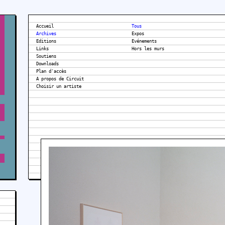
Accueil
Tous
Archives
Expos
Editions
Evénements
Links
Hors les murs
Soutiens
Downloads
Plan d'accès
A propos de Circuit