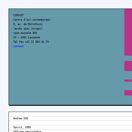
CIRCUIT
Centre d’art contemporain
9, av. de Montchoisi
(accès quai Jurigoz)
case postale 303
CH – 1001 Lausanne
Tel Fax +41 21 601 41 70
contact
Andrew KUO
Spirit, 2005
Affiche sérigraphie