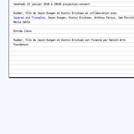
Vendredi 12 janvier 2018 à 19h30 projection-concert
Rudder, film de Jason Dungan et Dustin Ericksen en collaboration avec
Squares and Triangles
, Jason Dungan, Dustin Ericksen, Anthony Faroux, Sam Porrit
Maria Zahle
Entrée libre
Rudder, film de Jason Dungan et Dustin Ericksen est financé par Danish Arts
Foundation