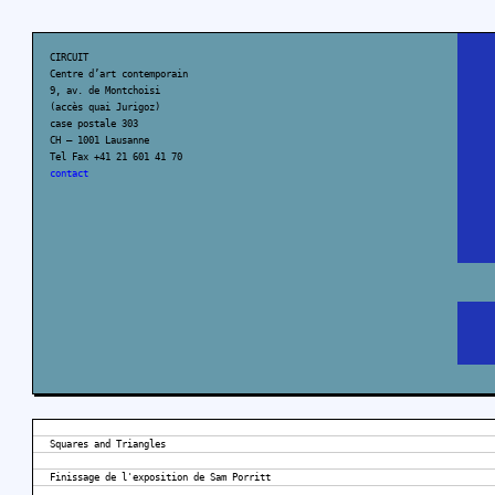
CIRCUIT
Centre d’art contemporain
9, av. de Montchoisi
(accès quai Jurigoz)
case postale 303
CH – 1001 Lausanne
Tel Fax +41 21 601 41 70
contact
Squares and Triangles
Finissage de l'exposition de Sam Porritt