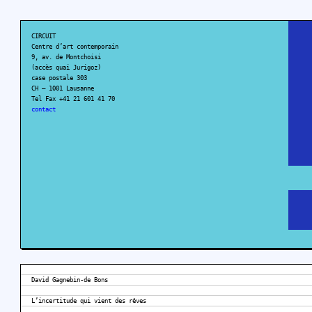
CIRCUIT
Centre d’art contemporain
9, av. de Montchoisi
(accès quai Jurigoz)
case postale 303
CH – 1001 Lausanne
Tel Fax +41 21 601 41 70
contact
David Gagnebin-de Bons
L’incertitude qui vient des rêves