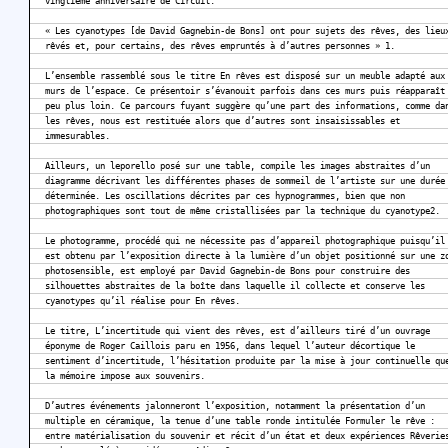
vingtième anniversaire de Circuit.
« Les cyanotypes [de David Gagnebin-de Bons] ont pour sujets des rêves, des lieu
rêvés et, pour certains, des rêves empruntés à d’autres personnes » 1.
L’ensemble rassemblé sous le titre En rêves est disposé sur un meuble adapté aux
murs de l’espace. Ce présentoir s’évanouit parfois dans ces murs puis réapparaît
peu plus loin. Ce parcours fuyant suggère qu’une part des informations, comme da
les rêves, nous est restituée alors que d’autres sont insaisissables et
immesurables.
Ailleurs, un leporello posé sur une table, compile les images abstraites d’un
diagramme décrivant les différentes phases de sommeil de l’artiste sur une durée
déterminée. Les oscillations décrites par ces hypnogrammes, bien que non
photographiques sont tout de même cristallisées par la technique du cyanotype2.
Le photogramme, procédé qui ne nécessite pas d’appareil photographique puisqu’il
est obtenu par l’exposition directe à la lumière d’un objet positionné sur une z
photosensible, est employé par David Gagnebin-de Bons pour construire des
silhouettes abstraites de la boîte dans laquelle il collecte et conserve les
cyanotypes qu’il réalise pour En rêves.
Le titre, L’incertitude qui vient des rêves, est d’ailleurs tiré d’un ouvrage
éponyme de Roger Caillois paru en 1956, dans lequel l’auteur décortique le
sentiment d’incertitude, l’hésitation produite par la mise à jour continuelle qu
la mémoire impose aux souvenirs.
D’autres événements jalonneront l’exposition, notamment la présentation d’un
multiple en céramique, la tenue d’une table ronde intitulée Formuler le rêve :
entre matérialisation du souvenir et récit d’un état et deux expériences Rêverie