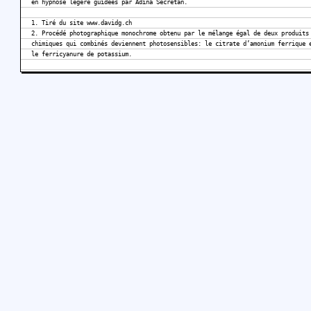
en hypnose légère guidées par Adina Secretan.
1. Tiré du site www.davidg.ch
2. Procédé photographique monochrome obtenu par le mélange égal de deux produits
chimiques qui combinés deviennent photosensibles: le citrate d’amonium ferrique 
le ferricyanure de potassium.