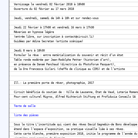
Vernissage le vendredi 02 février 2018 à 18h00
Ouverture du 02 février au 17 mars 2018
Jeudi, vendredi, samedi de 14h à 18h et sur rendez-vous
Jeudi 22 février à 17h00 et vendredi 16 mars à 17h30
Rêveries en hypnose légère
(entrée libre, sur inscription à contact@circuit.li)
Guidées par Adina Secretan (artiste scénique)
Jeudi 8 mars à 18h30
Formuler le rêve : entre matérialisation du souvenir et récit d’un état
Table ronde modérée par Jean-Rodolphe Petter (historien d’art),
en présence de Danaé Panchaud (directrice du Photoforum Pasquart),
de la Dre Francesca Siclari (cheffe de clinique au CIRS) et de l’artiste
Ill.: La première porte de rêver, photographie, 2017
Circuit bénéficie du soutien de : Ville de Lausanne, État de Vaud, Loterie Roman
Pour-cent culturel Migros, Alfred Richterich Stiftung et Profiducia Conseils SA
Texte de salle
liste des pièces
Sous le titre L’incertitude qui vient des rêves David Gagnebin-de Bons développe
étend dans l’espace d’exposition, sa pratique visuelle liée à ses rêves.
Cette carte blanche, première exposition 2018, initie le programme de l’année du